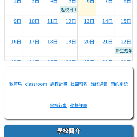
2日
3日
4日
5日
6日
7日
8日
返校日 10：10放學
9日
10日
11日
12日
13日
14日
15日
16日
17日
18日
19日
20日
21日
22日
新生始業式
23日
24日
25日
26日
27日
28日
29日
左邊區域內容
備課日
校務會議
返校日 10：10放學
教育局
classroom
課程計畫
社團報名
維修通報
預約系統
30日
31日
1日
2日
3日
4日
5日
開學日 正式上課
學校行事
學扶評量
學校簡介