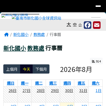
臺南市新化國小全球資訊站
導覽列
跳至主內容區
工具列
⏸
大
中
小
頁尾區域
主內容區域
Home
新化國小
教務處
行事曆
新化國小
教務處
行事曆
914
2026年8月
上個月
今天
下個月
週日
週一
週二
週三
週四
週五
週六
26日
27日
28日
29日
30日
31日
1日