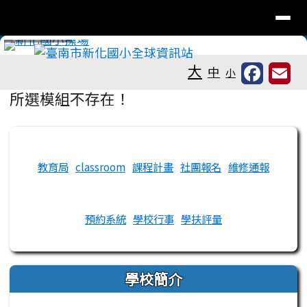
臺南市新化國小全球資訊站
導覽列
跳至主內容區
工具列
⏸
大
中
小
頁尾區域
主內容區域
所選模組不存在！
左邊區域內容
教育局
classroom
課程計畫
社團報名
維修通報
預約系統
學校行事
學扶評量
學校簡介